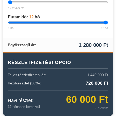
40 m²300 m²
Futamidő:
12
hó
1 hó
12 hó
1 280 000 Ft
Egyösszegű ár:
RÉSZLETFIZETÉSI OPCIÓ
Teljes részletfizetési ár:
1 440 000 Ft
720 000 Ft
Kezdőrészlet (50%):
60 000 Ft
Havi részlet:
12
hónapon keresztül
/ HÓNAP