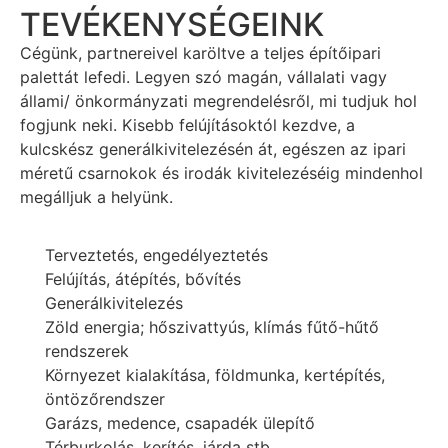
TEVÉKENYSÉGEINK
Cégünk, partnereivel karöltve a teljes építőipari
palettát lefedi. Legyen szó magán, vállalati vagy
állami/ önkormányzati megrendelésről, mi tudjuk hol
fogjunk neki. Kisebb felújításoktól kezdve, a
kulcskész generálkivitelezésén át, egészen az ipari
méretű csarnokok és irodák kivitelezéséig mindenhol
megálljuk a helyünk.
Terveztetés, engedélyeztetés
Felújítás, átépítés, bővítés
Generálkivitelezés
Zöld energia; hőszivattyús, klímás fűtő-hűtő
rendszerek
Környezet kialakítása, földmunka, kertépítés,
öntözőrendszer
Garázs, medence, csapadék ülepítő
Térburkolás, kerítés, járda stb.