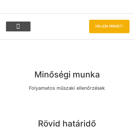
TÉRKÖVEZÉS RÉSZLETRE
HÍVJON MINKET!
Nálunk minden építőiparral kapcsolatos problémájára
megoldást talál, akár most fog bele egy új építkezésbe,
akár átalakítaná meglévő ingatlanját.
SZOLGÁLTATÁSAINK
Minőségi munka
Folyamatos műszaki ellenőrzések
Rövid határidő