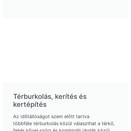
Térburkolás, kerítés és
kertépítés
Az időtállóságot szem előtt tartva
többféle térburkolás közül választhat a térkő,
fehér kővel szórt és kombinált járdák közül.