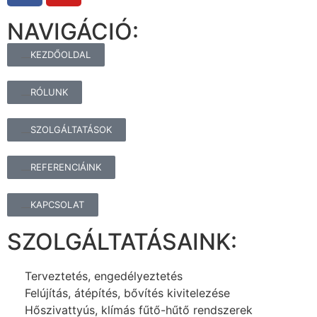
NAVIGÁCIÓ:
KEZDŐOLDAL
RÓLUNK
SZOLGÁLTATÁSOK
REFERENCIÁINK
KAPCSOLAT
SZOLGÁLTATÁSAINK:
Terveztetés, engedélyeztetés
Felújítás, átépítés, bővítés kivitelezése
Hőszivattyús, klímás fűtő-hűtő rendszerek