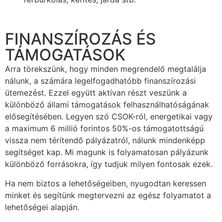
1661929589070
1661929589061
photo_2022-07-15_04-42-06
1662457897107
received_449935256983785
1661929589092
1661930120302
1661930233974
1661929589027
kert10
photo_2022-07-15_04-36-38
Szü-Piros-rombusz..
1661929589051
FINANSZÍROZÁS ÉS
TÁMOGATÁSOK
Arra törekszünk, hogy minden megrendelő megtalálja
nálunk, a számára legelfogadhatóbb finanszírozási
ütemezést. Ezzel együtt aktívan részt veszünk a
különböző állami támogatások felhasználhatóságának
elősegítésében. Legyen szó CSOK-ról, energetikai vagy
a maximum 6 millió forintos 50%-os támogatottságú
vissza nem térítendő pályázatról, nálunk mindenképp
segítséget kap. Mi magunk is folyamatosan pályázunk
különböző forrásokra, így tudjuk milyen fontosak ezek.
Ha nem biztos a lehetőségeiben, nyugodtan keressen
minket és segítünk megtervezni az egész folyamatot a
lehetőségei alapján.