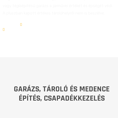
vagy téglaépítésű garázs a járművei értékét és épségét védi.
A pluszban kapott értékes tárolóhelyről nem is beszélve.
Kezdőlap
Szolgáltatások
Garázs, tároló és medence építés, csapadékkezelés
GARÁZS, TÁROLÓ ÉS MEDENCE
ÉPÍTÉS, CSAPADÉKKEZELÉS