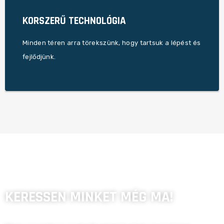
jelenti. Gyorsabban, erősebben, tehát hatékonyabban
változást a különböző területein megjelenő gépesítés
KORSZERŰ TECHNOLÓGIA
minőségére). Az építőiparban az egyik legjelentősebb
idő alatt elvégezhető munka mennyiségére (és persze a
Minden téren arra törekszünk, hogy tartsuk a lépést és
csak a technológia változik, ami kihatással van az adott
fejlődjünk.
Napjainkban minden gyorsulni látszik. Pedig valójában
KERESSEN MINKET MÉG MA!