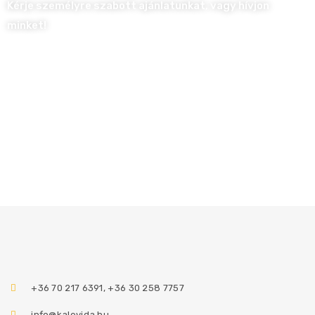
Kérje személyre szabott ajánlatunkat, vagy hívjon
minket!
+36 70 217 6391, +36 30 258 7757
info@kalevida.hu