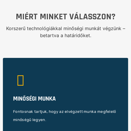
MIÉRT MINKET VÁLASSZON?
Korszerű technológiákkal minőségi munkát végzünk –
betartva a határidőket.
akadály leküzdhető.
ellenőrzésekkel és jól szervezett csapatmunkával minden
sok a munka, de tudjuk, hogy a folyamatos műszaki
MINŐSÉGI MUNKA
munkák minősége. A tervezéstől az átadásig rendkívül
megrendelőink. Ezért fontos számunkra az elkészült
Fontosnak tartjuk, hogy az elvégzett munka megfelelő
A munkánk eredményét egy életen át fogják nézni, lakni a
minőségű legyen.