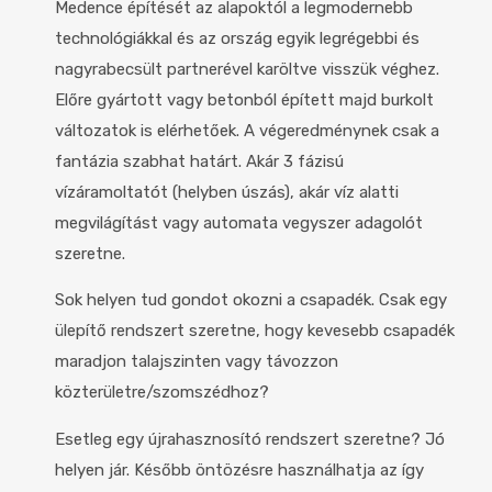
Medence építését az alapoktól a legmodernebb
technológiákkal és az ország egyik legrégebbi és
nagyrabecsült partnerével karöltve visszük véghez.
Előre gyártott vagy betonból épített majd burkolt
változatok is elérhetőek. A végeredménynek csak a
fantázia szabhat határt. Akár 3 fázisú
vízáramoltatót (helyben úszás), akár víz alatti
megvilágítást vagy automata vegyszer adagolót
szeretne.
Sok helyen tud gondot okozni a csapadék. Csak egy
ülepítő rendszert szeretne, hogy kevesebb csapadék
maradjon talajszinten vagy távozzon
közterületre/szomszédhoz?
Esetleg egy újrahasznosító rendszert szeretne? Jó
helyen jár. Később öntözésre használhatja az így