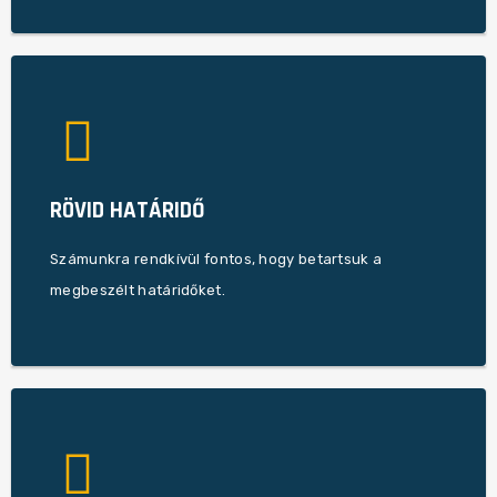
garantálni a jövőbeni munkáink elvégzését!
RÖVID HATÁRIDŐ
meglévő feladatok korrekt befejezésével tudjuk
Számunkra rendkívül fontosak a határidők, hiszen a
Számunkra rendkívül fontos, hogy betartsuk a
megbeszélt határidőket.
emberi erőt és kapacitást.
lehet elvégezni a feladatokat ezzel is felszabadítva az