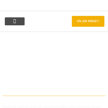
HÍVJON MINKET!
GARÁZS, TÁROLÓ ÉS
MEDENCE ÉPÍTÉS,
CSAPADÉKKEZELÉS
Meglévő házhoz csatolt vagy különálló, könnyűszerkezetes